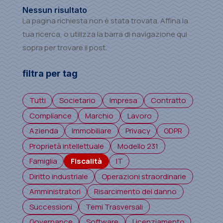
Nessun risultato
La pagina richiesta non è stata trovata. Affina la
tua ricerca, o utilizza la barra di navigazione qui
sopra per trovare il post.
filtra per tag
Tutti
Societario
Impresa
Contratto
Compliance
Marchio
Lavoro
Azienda
Immobiliare
Privacy
GDPR
Proprietà intellettuale
Modello 231
Famiglia
Fiscalità
IT
Diritto industriale
Operazioni straordinarie
Amministratori
Risarcimento del danno
Successioni
Temi Trasversali
Governance
Software
Licenziamento