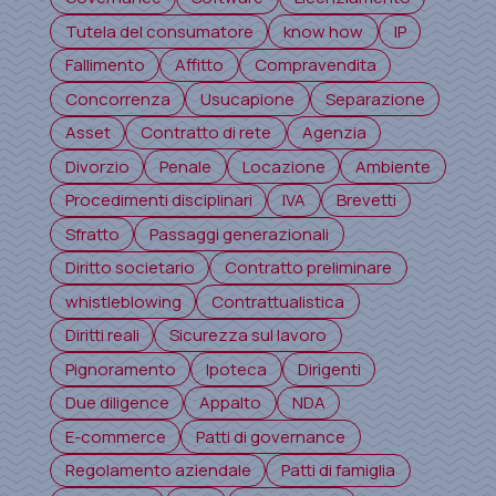
Tutela del consumatore
know how
IP
Fallimento
Affitto
Compravendita
Concorrenza
Usucapione
Separazione
Asset
Contratto di rete
Agenzia
Divorzio
Penale
Locazione
Ambiente
Procedimenti disciplinari
IVA
Brevetti
Sfratto
Passaggi generazionali
Diritto societario
Contratto preliminare
whistleblowing
Contrattualistica
Diritti reali
Sicurezza sul lavoro
Pignoramento
Ipoteca
Dirigenti
Due diligence
Appalto
NDA
E-commerce
Patti di governance
Regolamento aziendale
Patti di famiglia