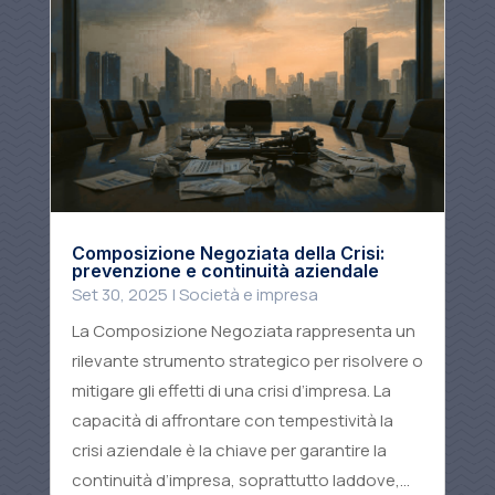
Composizione Negoziata della Crisi:
prevenzione e continuità aziendale
Set 30, 2025
|
Società e impresa
La Composizione Negoziata rappresenta un
rilevante strumento strategico per risolvere o
mitigare gli effetti di una crisi d’impresa. La
capacità di affrontare con tempestività la
crisi aziendale è la chiave per garantire la
continuità d’impresa, soprattutto laddove,...