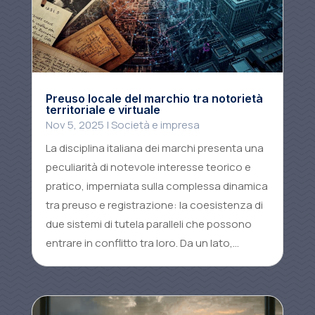
Preuso locale del marchio tra notorietà
territoriale e virtuale
Nov 5, 2025
|
Società e impresa
La disciplina italiana dei marchi presenta una
peculiarità di notevole interesse teorico e
pratico, imperniata sulla complessa dinamica
tra preuso e registrazione: la coesistenza di
due sistemi di tutela paralleli che possono
entrare in conflitto tra loro. Da un lato,...