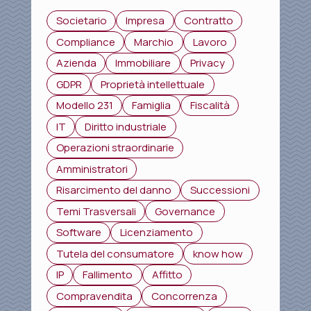
Societario
Impresa
Contratto
Compliance
Marchio
Lavoro
Azienda
Immobiliare
Privacy
GDPR
Proprietà intellettuale
Modello 231
Famiglia
Fiscalità
IT
Diritto industriale
Operazioni straordinarie
Amministratori
Risarcimento del danno
Successioni
Temi Trasversali
Governance
Software
Licenziamento
Tutela del consumatore
know how
IP
Fallimento
Affitto
Compravendita
Concorrenza