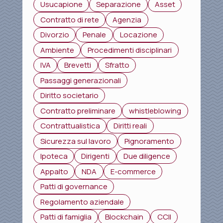
Usucapione
Separazione
Asset
Contratto di rete
Agenzia
Divorzio
Penale
Locazione
Ambiente
Procedimenti disciplinari
IVA
Brevetti
Sfratto
Passaggi generazionali
Diritto societario
Contratto preliminare
whistleblowing
Contrattualistica
Diritti reali
Sicurezza sul lavoro
Pignoramento
Ipoteca
Dirigenti
Due diligence
Appalto
NDA
E-commerce
Patti di governance
Regolamento aziendale
Patti di famiglia
Blockchain
CCII