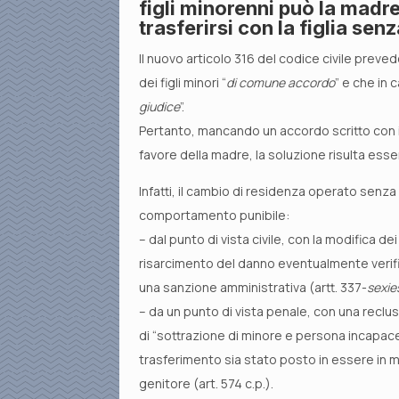
figli minorenni può la madr
trasferirsi con la figlia se
Il nuovo articolo 316 del codice civile preve
dei figli minori “
di comune accordo
” e che in 
giudice
”.
Pertanto, mancando un accordo scritto con i
favore della madre, la soluzione risulta esse
Infatti, il cambio di residenza operato senz
comportamento punibile:
– dal punto di vista civile, con la modifica de
risarcimento del danno eventualmente verifica
una sanzione amministrativa (artt. 337-
sexie
– da un punto di vista penale, con una reclus
di “sottrazione di minore e persona incapace”
trasferimento sia stato posto in essere in m
genitore (art. 574 c.p.).