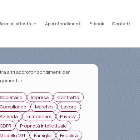
Aree di attività
Approfondimenti
E-book
Contatti
ltra altri approfondondimenti per
rgomento:
Societario
Impresa
Contratto
Compliance
Marchio
Lavoro
Azienda
Immobiliare
Privacy
GDPR
Proprietà intellettuale
Modello 231
Famiglia
Fiscalità