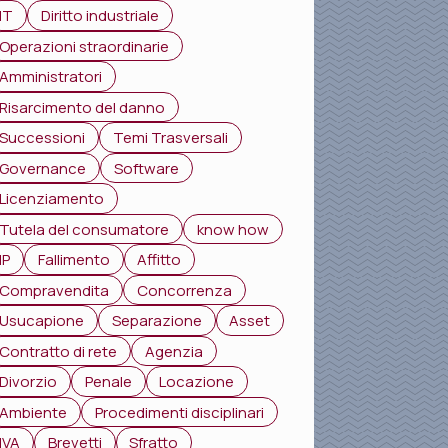
IT
Diritto industriale
Operazioni straordinarie
Amministratori
Risarcimento del danno
Successioni
Temi Trasversali
Governance
Software
Licenziamento
Tutela del consumatore
know how
IP
Fallimento
Affitto
Compravendita
Concorrenza
Usucapione
Separazione
Asset
Contratto di rete
Agenzia
Divorzio
Penale
Locazione
Ambiente
Procedimenti disciplinari
IVA
Brevetti
Sfratto