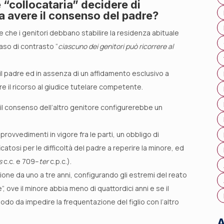
e “collocataria” decidere di
nza avere il consenso del padre?
de che i genitori debbano stabilire la residenza abituale
caso di contrasto “
ciascuno dei genitori può ricorrere al
l padre ed in assenza di un affidamento esclusivo a
re il ricorso al giudice tutelare competente.
a il consenso dell’altro genitore configurerebbe un
i provvedimenti in vigore fra le parti, un obbligo di
tosi per le difficoltà del padre a reperire la minore, ed
s
c.c. e 709–
ter
c.p.c.).
ione da uno a tre anni, configurando gli estremi del reato
, ove il minore abbia meno di quattordici anni e se il
odo da impedire la frequentazione del figlio con l’altro
A