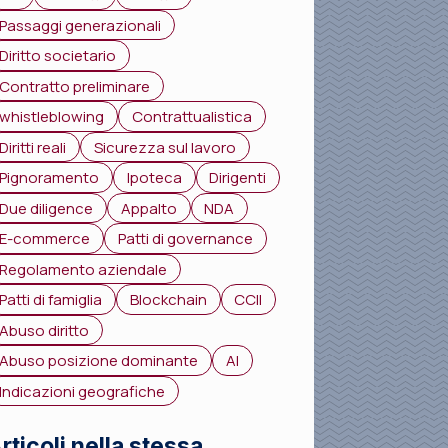
Passaggi generazionali
Diritto societario
Contratto preliminare
whistleblowing
Contrattualistica
Diritti reali
Sicurezza sul lavoro
Pignoramento
Ipoteca
Dirigenti
Due diligence
Appalto
NDA
E-commerce
Patti di governance
Regolamento aziendale
Patti di famiglia
Blockchain
CCII
Abuso diritto
Abuso posizione dominante
AI
Indicazioni geografiche
rticoli nella stessa