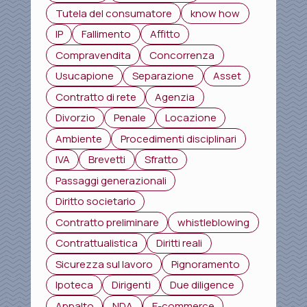
Tutela del consumatore
know how
IP
Fallimento
Affitto
Compravendita
Concorrenza
Usucapione
Separazione
Asset
Contratto di rete
Agenzia
Divorzio
Penale
Locazione
Ambiente
Procedimenti disciplinari
IVA
Brevetti
Sfratto
Passaggi generazionali
Diritto societario
Contratto preliminare
whistleblowing
Contrattualistica
Diritti reali
Sicurezza sul lavoro
Pignoramento
Ipoteca
Dirigenti
Due diligence
Appalto
NDA
E-commerce