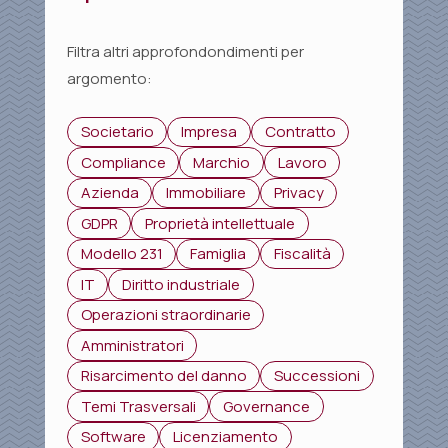
Filtra altri approfondondimenti per
argomento:
Societario
Impresa
Contratto
Compliance
Marchio
Lavoro
Azienda
Immobiliare
Privacy
GDPR
Proprietà intellettuale
Modello 231
Famiglia
Fiscalità
IT
Diritto industriale
Operazioni straordinarie
Amministratori
Risarcimento del danno
Successioni
Temi Trasversali
Governance
Software
Licenziamento