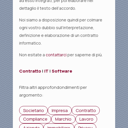
ad esso integrati, per poi elaborare nel
dettaglio il testo dell’accordo.
Noi siamo a disposizione quindi per colmare
ogni vostro dubbio sull’interpretazione,
definizione e elaborazione di un contratto
informatico.
Non esitate a
contattarci
per saperne di più.
Contratto
|
IT
|
Software
Filtra altri approfondondimenti per
argomento:
Societario
Impresa
Contratto
Compliance
Marchio
Lavoro
Azienda
Immobiliare
Privacy