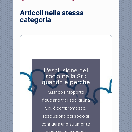
Articoli nella stessa
categoria
L’esclusione del
socio nella Srl:
quando e perchè
Quando il rapporto
fiduciario tra i soci di una
S.r.l. è compromesso,
l’esclusione del socio si
configura uno strumento
giuridico utile per far