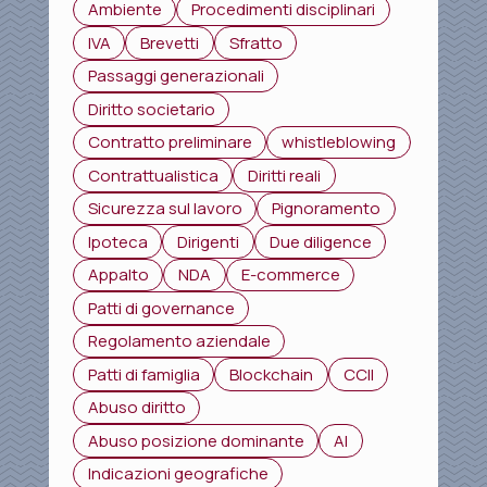
Ambiente
Procedimenti disciplinari
IVA
Brevetti
Sfratto
Passaggi generazionali
Diritto societario
Contratto preliminare
whistleblowing
Contrattualistica
Diritti reali
Sicurezza sul lavoro
Pignoramento
Ipoteca
Dirigenti
Due diligence
Appalto
NDA
E-commerce
Patti di governance
Regolamento aziendale
Patti di famiglia
Blockchain
CCII
Abuso diritto
Abuso posizione dominante
AI
Indicazioni geografiche