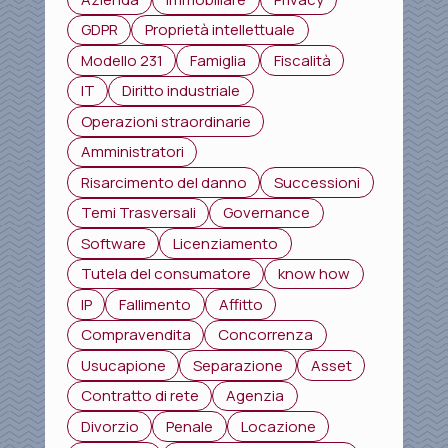
GDPR
Proprietà intellettuale
Modello 231
Famiglia
Fiscalità
IT
Diritto industriale
Operazioni straordinarie
Amministratori
Risarcimento del danno
Successioni
Temi Trasversali
Governance
Software
Licenziamento
Tutela del consumatore
know how
IP
Fallimento
Affitto
Compravendita
Concorrenza
Usucapione
Separazione
Asset
Contratto di rete
Agenzia
Divorzio
Penale
Locazione