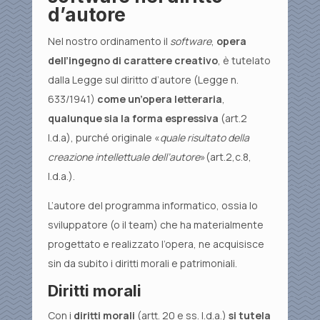
d’autore
Nel nostro ordinamento il
software
,
opera
dell’ingegno di carattere creativo
, è tutelato
dalla Legge sul diritto d’autore (Legge n.
633/1941)
come un’opera letteraria
,
qualunque sia la forma espressiva
(art.2
l.d.a), purché originale «
quale risultato della
creazione intellettuale dell’autore
»(art.2,c.8,
l.d.a.).
L’autore del programma informatico, ossia lo
sviluppatore (o il team) che ha materialmente
progettato e realizzato l’opera, ne acquisisce
sin da subito i diritti morali e patrimoniali.
Diritti morali
Con i
diritti morali
(artt. 20 e ss. l.d.a.)
si
tutela