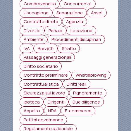
Compravendita
Concorrenza
Usucapione
Separazione
Asset
Contratto di rete
Agenzia
Divorzio
Penale
Locazione
Ambiente
Procedimenti disciplinari
IVA
Brevetti
Sfratto
Passaggi generazionali
Diritto societario
Contratto preliminare
whistleblowing
Contrattualistica
Diritti reali
Sicurezza sul lavoro
Pignoramento
Ipoteca
Dirigenti
Due diligence
Appalto
NDA
E-commerce
Patti di governance
Regolamento aziendale