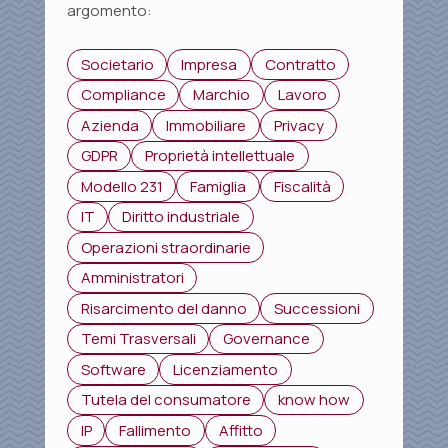
argomento:
Societario
Impresa
Contratto
Compliance
Marchio
Lavoro
Azienda
Immobiliare
Privacy
GDPR
Proprietà intellettuale
Modello 231
Famiglia
Fiscalità
IT
Diritto industriale
Operazioni straordinarie
Amministratori
Risarcimento del danno
Successioni
Temi Trasversali
Governance
Software
Licenziamento
Tutela del consumatore
know how
IP
Fallimento
Affitto